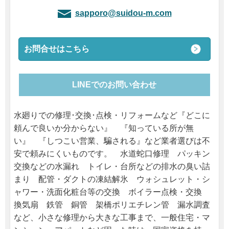
sapporo@suidou-m.com
お問合せはこちら
LINEでのお問い合わせ
水廻りでの修理･交換･点検・リフォームなど『どこに
頼んで良いか分からない』 『知っている所が無
い』 『しつこい営業、騙される』など業者選びは不
安で頼みにくいものです。 水道蛇口修理 パッキン
交換などの水漏れ トイレ・台所などの排水の臭い詰
まり 配管・ダクトの凍結解氷 ウォシュレット・シ
ャワー・洗面化粧台等の交換 ボイラー点検・交換
換気扇 鉄管 銅管 架橋ポリエチレン管 漏水調査
など、小さな修理から大きな工事まで、一般住宅・マ