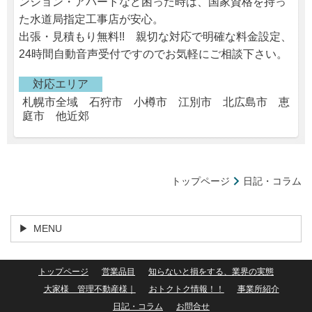
ンション・アパートなど困った時は、国家資格を持っ
た水道局指定工事店が安心。
出張・見積もり無料!! 親切な対応で明確な料金設定、
24時間自動音声受付ですのでお気軽にご相談下さい。
対応エリア
札幌市全域 石狩市 小樽市 江別市 北広島市 恵
庭市 他近郊
トップページ
日記・コラム
MENU
トップページ
営業品目
知らないと損をする、業界の実態
大家様 管理不動産様｜
おトクトク情報！！
事業所紹介
日記・コラム
お問合せ