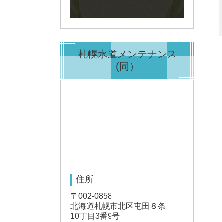
札幌水道メンテナンス
(同）
住所
〒002-0858
北海道札幌市北区屯田８条
10丁目3番9号