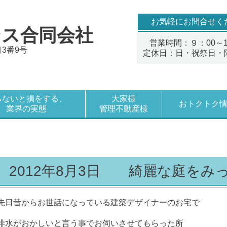
お気軽にお問合せく
ンス合同会社
営業時間：９：00～1
目3番9号
定休日：日・祝祭日・
らないと損をする、
大家様
おトクトク
業界の実態
管理不動産様
2012年8月3日 綺麗な庭をみ
先日昔からお世話になっている建築デザイナーのお宅で
排水がおかしいと言う事でお伺いさせてもらった所