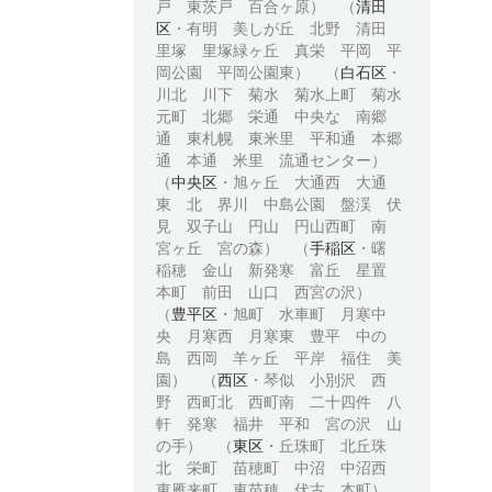
戸 東茨戸 百合ヶ原） （
清田
区
・有明 美しが丘 北野 清田
里塚 里塚緑ヶ丘 真栄 平岡 平
岡公園 平岡公園東） （
白石区
・
川北 川下 菊水 菊水上町 菊水
元町 北郷 栄通 中央な 南郷
通 東札幌 東米里 平和通 本郷
通 本通 米里 流通センター）
（
中央区
・旭ヶ丘 大通西 大通
東 北 界川 中島公園 盤渓 伏
見 双子山 円山 円山西町 南
宮ヶ丘 宮の森） （
手稲区
・曙
稲穂 金山 新発寒 富丘 星置
本町 前田 山口 西宮の沢）
（
豊平区
・旭町 水車町 月寒中
央 月寒西 月寒東 豊平 中の
島 西岡 羊ヶ丘 平岸 福住 美
園） （
西区
・琴似 小別沢 西
野 西町北 西町南 二十四件 八
軒 発寒 福井 平和 宮の沢 山
の手） （
東区
・丘珠町 北丘珠
北 栄町 苗穂町 中沼 中沼西
東雁来町 東苗穂 伏古 本町）